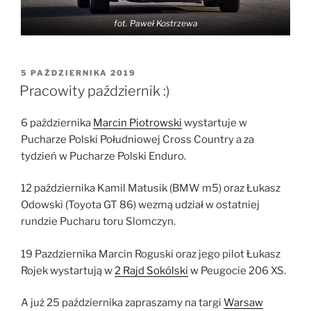
fot. Paweł Kostrzewa
OPUBLIKOWANE
5 PAŹDZIERNIKA 2019
W
Pracowity październik :)
6 października
Marcin Piotrowski
wystartuje w
Pucharze Polski Południowej Cross Country a za
tydzień w Pucharze Polski Enduro.
12 października Kamil Matusik (BMW m5) oraz Łukasz
Odowski (Toyota GT 86) wezmą udział w ostatniej
rundzie Pucharu toru Slomczyn.
19 Pazdziernika Marcin Roguski oraz jego pilot Łukasz
Rojek wystartują w
2 Rajd Sokólski
w Peugocie 206 XS.
A już 25 października zapraszamy na targi
Warsaw