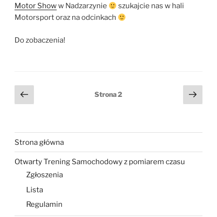
Motor Show
w Nadzarzynie
szukajcie nas w hali
Motorsport oraz na odcinkach
Do zobaczenia!
Stronicowanie
Poprzednia
Nast
Strona
2
strona
stro
wpisów
Strona główna
Otwarty Trening Samochodowy z pomiarem czasu
Zgłoszenia
Lista
Regulamin