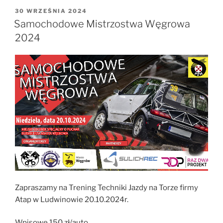
OPUBLIKOWANE
30 WRZEŚNIA 2024
W
Samochodowe Mistrzostwa Węgrowa
2024
Zapraszamy na Trening Techniki Jazdy na Torze firmy
Atap w Ludwinowie 20.10.2024r.
Wpisowe 150 zł/auto.