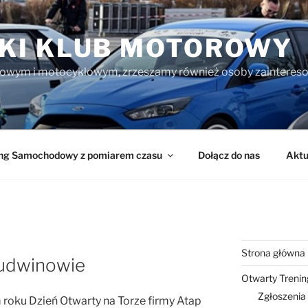
I KLUB MOTOROWY
owym i motocyklowym, zrzeszamy również osoby zainteres
ing Samochodowy z pomiarem czasu
Dołącz do nas
Aktu
Strona główna
Ludwinowie
Otwarty Treni
Zgłoszenia
roku Dzień Otwarty na Torze firmy Atap