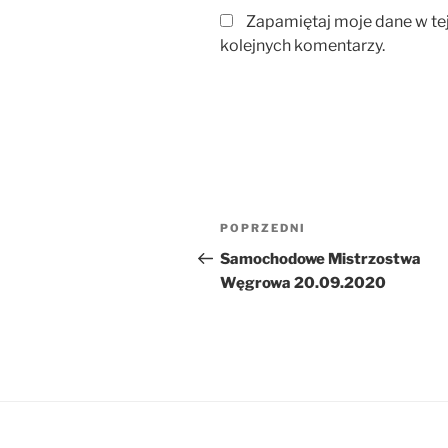
Zapamiętaj moje dane w te
kolejnych komentarzy.
Nawigacja
Poprzedni
POPRZEDNI
wpisu
wpis
Samochodowe Mistrzostwa
Węgrowa 20.09.2020