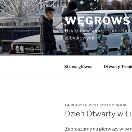
Przejdź
do
WĘGROWSK
treści
Działamy w sporcie samochod
zabytkowymi.
Strona główna
Otwarty Tren
OPUBLIKOWANE
14 MARCA 2021
PRZEZ
WKM
W
Dzień Otwarty w 
Zapraszamy na pierwszy w tym 