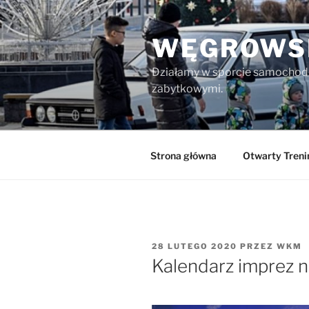
Przejdź
do
WĘGROWSK
treści
Działamy w sporcie samochod
zabytkowymi.
Strona główna
Otwarty Tren
OPUBLIKOWANE
28 LUTEGO 2020
PRZEZ
WKM
W
Kalendarz imprez n