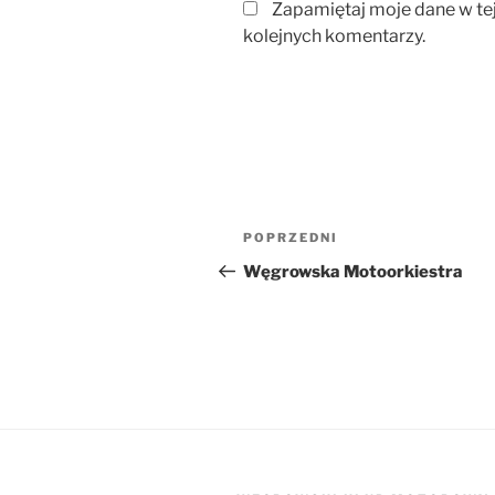
Zapamiętaj moje dane w te
kolejnych komentarzy.
Nawigacja
Poprzedni
POPRZEDNI
wpisu
wpis
Węgrowska Motoorkiestra