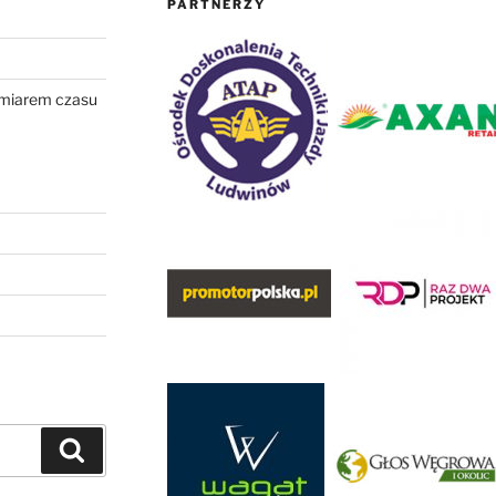
PARTNERZY
omiarem czasu
Szukaj