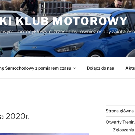
I KLUB MOTOROWY
owym i motocyklowym, zrzeszamy również osoby zainteres
ing Samochodowy z pomiarem czasu
Dołącz do nas
Aktu
Strona główna
a 2020r.
Otwarty Treni
Zgłoszenia