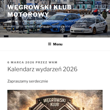
Przejdź
WĘGROWSKI KLUB
do
MOTOROWY
treści
Działamy w sporcie samochodowym i motocyklowym,
zrzeszamy również osoby zainteresowane pojazdami
zabytkowymi.
Menu
OPUBLIKOWANE
6 MARCA 2026
PRZEZ
WKM
W
Kalendarz wydarzeń 2026
Zapraszamy serdecznie