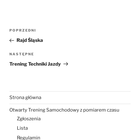
Nawigacja
Poprzedni
POPRZEDNI
wpisu
wpis
Rajd Śląska
Następny
NASTĘPNE
wpis
Trening Techniki Jazdy
Strona główna
Otwarty Trening Samochodowy z pomiarem czasu
Zgłoszenia
Lista
Regulamin